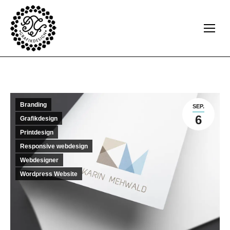
Branding
SEP.
6
Grafikdesign
Printdesign
Responsive webdesign
Webdesigner
Wordpress Website