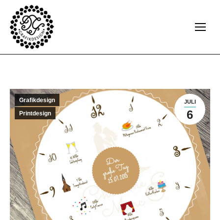
Grafikdesign
JULI
6
Printdesign