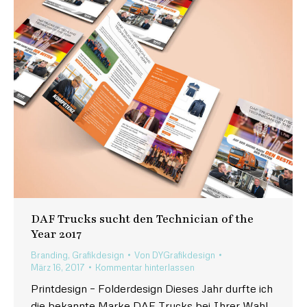
DAF Trucks sucht den Technician of the
Year 2017
Branding
,
Grafikdesign
Von
DYGrafikdesign
März 16, 2017
Kommentar hinterlassen
Printdesign – Folderdesign Dieses Jahr durfte ich
die bekannte Marke DAF Trucks bei Ihrer Wahl