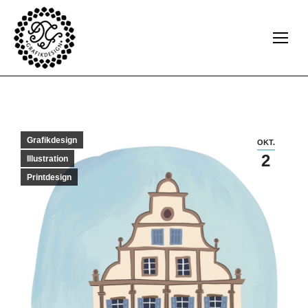
Grafikdesign
OKT.
2
Illustration
Printdesign